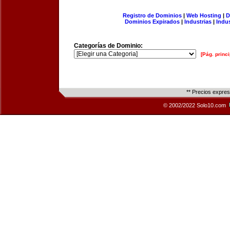
Registro de Dominios
|
Web Hosting
|
D
Dominios Expirados
|
Industrias
|
Indu
Categorías de Dominio:
[Pág. princi
** Precios expre
© 2002/2022 Solo10.com