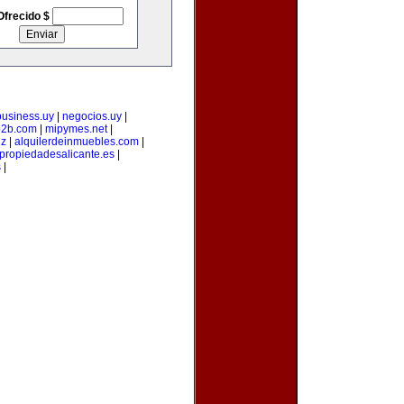
Ofrecido $
business.uy
|
negocios.uy
|
b2b.com
|
mipymes.net
|
iz
|
alquilerdeinmuebles.com
|
propiedadesalicante.es
|
s
|