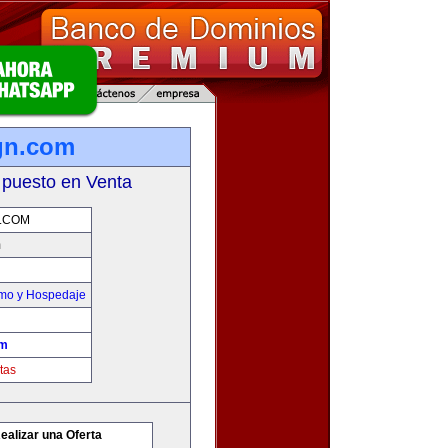
gn.com
 puesto en Venta
.COM
m
smo y Hospedaje
om
tas
ealizar una Oferta