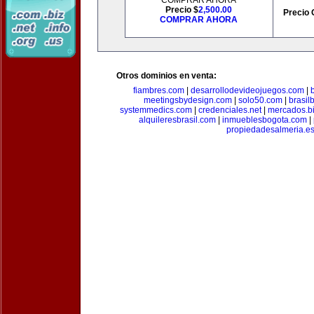
COMPRAR AHORA
Precio $
2,500.00
Precio 
COMPRAR AHORA
Otros dominios en venta:
fiambres.com
|
desarrollodevideojuegos.com
|
meetingsbydesign.com
|
solo50.com
|
brasil
systemmedics.com
|
credenciales.net
|
mercados.b
alquileresbrasil.com
|
inmueblesbogota.com
|
propiedadesalmeria.e