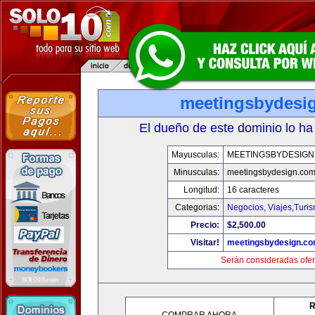
meetingsbydesi
El dueño de este dominio lo ha
Mayusculas:
MEETINGSBYDESIGN
Minusculas:
meetingsbydesign.co
Longitud:
16 caracteres
Categorias:
Negocios
,
Viajes,Turi
Precio:
$2,500.00
Visitar!
meetingsbydesign.c
Serán consideradas ofer
R