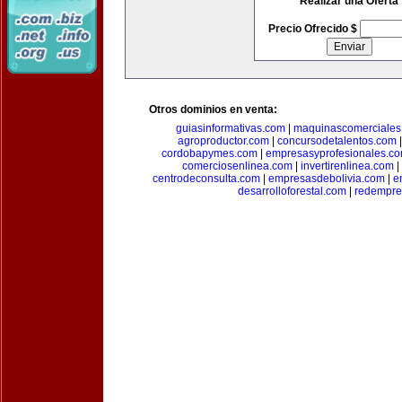
Realizar una Oferta
Precio Ofrecido $
Otros dominios en venta:
guiasinformativas.com
|
maquinascomerciales
agroproductor.com
|
concursodetalentos.com
cordobapymes.com
|
empresasyprofesionales.c
comerciosenlinea.com
|
invertirenlinea.com
|
centrodeconsulta.com
|
empresasdebolivia.com
|
e
desarrolloforestal.com
|
redempre