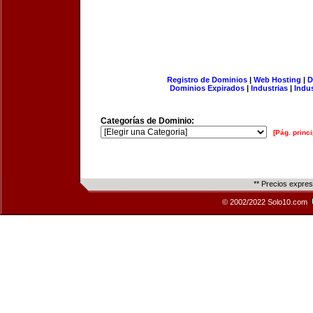
Registro de Dominios
|
Web Hosting
|
D
Dominios Expirados
|
Industrias
|
Indu
Categorías de Dominio:
[Pág. princi
** Precios expre
© 2002/2022 Solo10.com