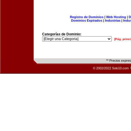
Registro de Dominios
|
Web Hosting
|
D
Dominios Expirados
|
Industrias
|
Indu
Categorías de Dominio:
[Pág. princi
** Precios expre
© 2002/2022 Solo10.com