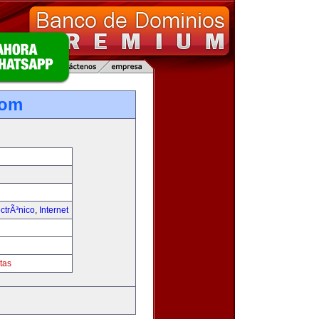
com
ctrÃ³nico
,
Internet
tas