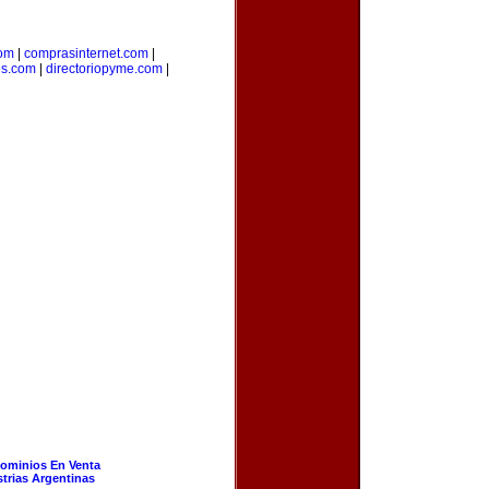
om
|
comprasinternet.com
|
es.com
|
directoriopyme.com
|
ominios En Venta
strias Argentinas