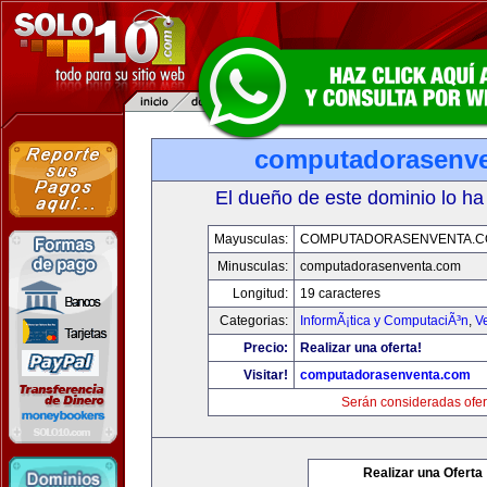
computadorasenv
El dueño de este dominio lo ha
Mayusculas:
COMPUTADORASENVENTA.
Minusculas:
computadorasenventa.com
Longitud:
19 caracteres
Categorias:
InformÃ¡tica y ComputaciÃ³n
,
V
Precio:
Realizar una oferta!
Visitar!
computadorasenventa.com
Serán consideradas ofer
Realizar una Oferta