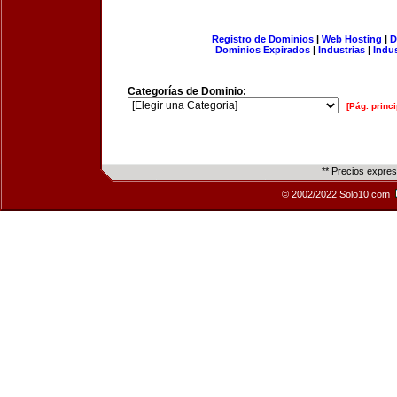
Registro de Dominios
|
Web Hosting
|
D
Dominios Expirados
|
Industrias
|
Indu
Categorías de Dominio:
[Pág. princi
** Precios expre
© 2002/2022 Solo10.com