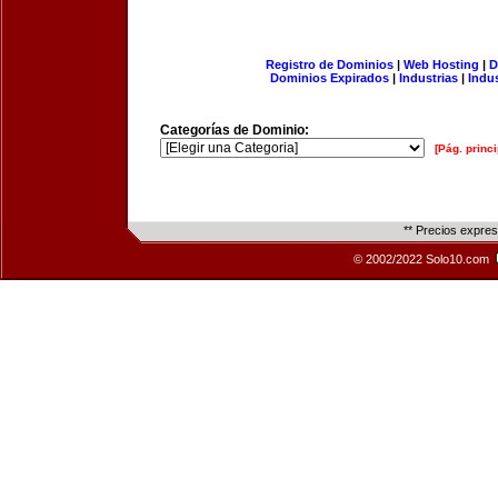
Registro de Dominios
|
Web Hosting
|
D
Dominios Expirados
|
Industrias
|
Indu
Categorías de Dominio:
[Pág. princi
** Precios expre
© 2002/2022 Solo10.com