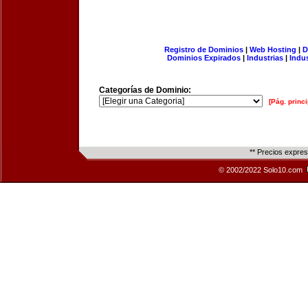
Registro de Dominios
|
Web Hosting
|
D
Dominios Expirados
|
Industrias
|
Indu
Categorías de Dominio:
[Pág. princi
** Precios expre
© 2002/2022 Solo10.com