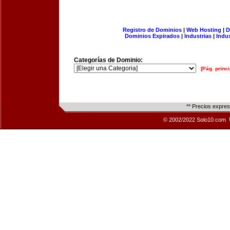
Registro de Dominios
|
Web Hosting
|
D
Dominios Expirados
|
Industrias
|
Indu
Categorías de Dominio:
[Pág. princi
** Precios expre
© 2002/2022 Solo10.com