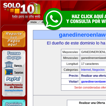
ganedineroenla
El dueño de este dominio lo ha
Mayusculas:
GANEDINEROEN
Minusculas:
ganedineroenlawe
Longitud:
17 caracteres
Categorias:
Internet
,
Negocios
Precio:
Realizar una ofert
Visitar!
ganedineroenlaw
Serán consideradas ofer
Realizar una Oferta