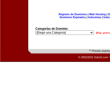
Registro de Dominios
|
Web Hosting
|
D
Dominios Expirados
|
Industrias
|
Indu
Categorías de Dominio:
[Pág. princi
** Precios expre
© 2002/2022 Solo10.com