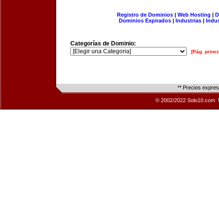
Registro de Dominios
|
Web Hosting
|
D
Dominios Expirados
|
Industrias
|
Indu
Categorías de Dominio:
[Pág. princi
** Precios expre
© 2002/2022 Solo10.com