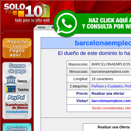
barcelonaemple
El dueño de este dominio lo ha
Mayusculas:
BARCELONAEMPLEOS
Minusculas:
barcelonaempleos.com
Longitud:
16 caracteres
Categorias:
PaÃ­ses y Ciudades
,
Pro
Precio:
Realizar una oferta!
Visitar!
barcelonaempleos.com
Serán consideradas ofer
Realizar una Oferta