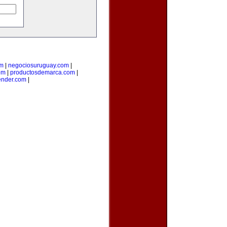
om
|
negociosuruguay.com
|
om
|
productosdemarca.com
|
ender.com
|