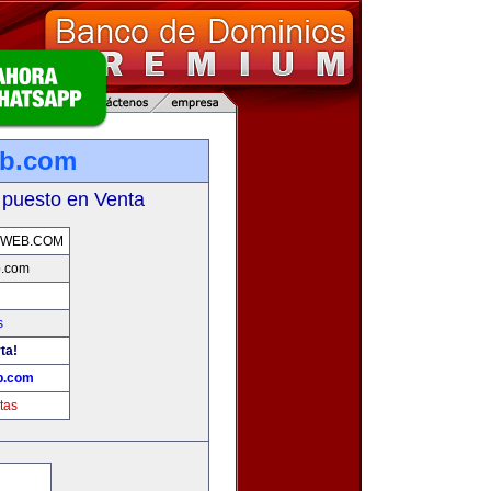
eb.com
 puesto en Venta
AWEB.COM
b.com
s
ta!
b.com
tas