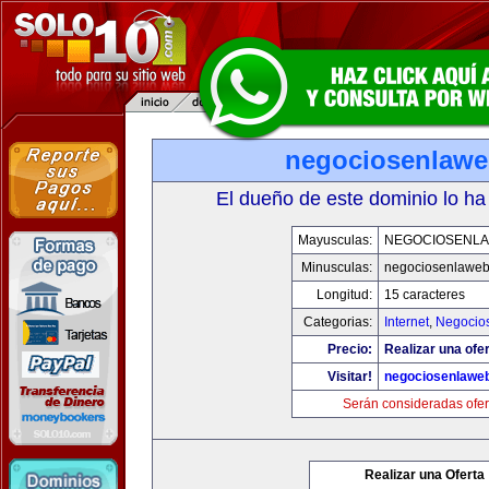
negociosenlaw
El dueño de este dominio lo ha
Mayusculas:
NEGOCIOSENL
Minusculas:
negociosenlawe
Longitud:
15 caracteres
Categorias:
Internet
,
Negocio
Precio:
Realizar una ofer
Visitar!
negociosenlawe
Serán consideradas ofer
Realizar una Oferta