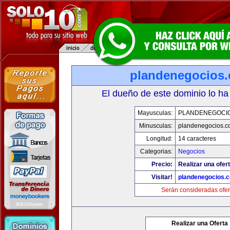
plandenegocios.
El dueño de este dominio lo ha
Mayusculas:
PLANDENEGOCIO
Minusculas:
plandenegocios.c
Longitud:
14 caracteres
Categorias:
Negocios
Precio:
Realizar una ofert
Visitar!
plandenegocios.
Serán consideradas ofer
Realizar una Oferta