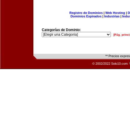
Registro de Dominios
|
Web Hosting
|
D
Dominios Expirados
|
Industrias
|
Indu
Categorías de Dominio:
[Pág. princi
** Precios expre
© 2002/2022 Solo10.com