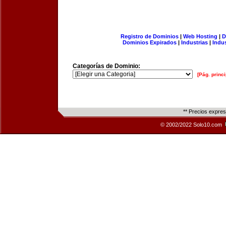
Registro de Dominios
|
Web Hosting
|
D
Dominios Expirados
|
Industrias
|
Indu
Categorías de Dominio:
[Pág. princi
** Precios expre
© 2002/2022 Solo10.com