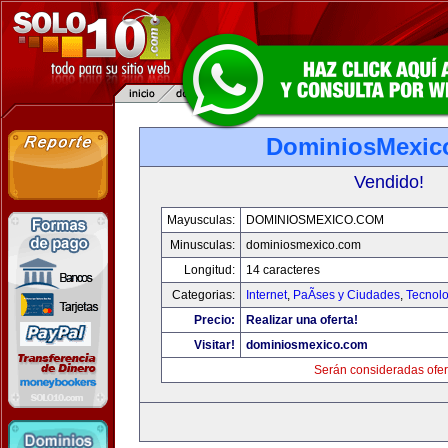
DominiosMexic
Vendido!
Mayusculas:
DOMINIOSMEXICO.COM
Minusculas:
dominiosmexico.com
Longitud:
14 caracteres
Categorias:
Internet
,
PaÃ­ses y Ciudades
,
Tecnolo
Precio:
Realizar una oferta!
Visitar!
dominiosmexico.com
Serán consideradas ofer