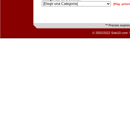
[Pág. princi
** Precios expre
© 2002/2022 Solo10.com