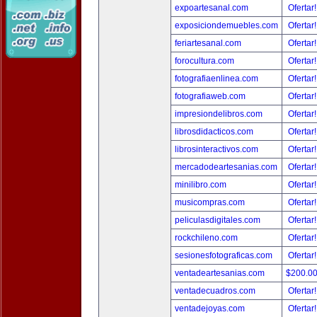
expoartesanal.com
Ofertar
exposiciondemuebles.com
Ofertar
feriartesanal.com
Ofertar
forocultura.com
Ofertar
fotografiaenlinea.com
Ofertar
fotografiaweb.com
Ofertar
impresiondelibros.com
Ofertar
librosdidacticos.com
Ofertar
librosinteractivos.com
Ofertar
mercadodeartesanias.com
Ofertar
minilibro.com
Ofertar
musicompras.com
Ofertar
peliculasdigitales.com
Ofertar
rockchileno.com
Ofertar
sesionesfotograficas.com
Ofertar
ventadeartesanias.com
$200.0
ventadecuadros.com
Ofertar
ventadejoyas.com
Ofertar