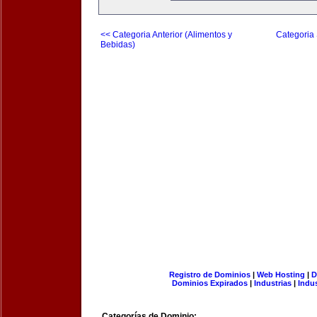
<< Categoria Anterior (Alimentos y
Categoria 
Bebidas)
Registro de Dominios
|
Web Hosting
|
D
Dominios Expirados
|
Industrias
|
Indu
Categorías de Dominio: